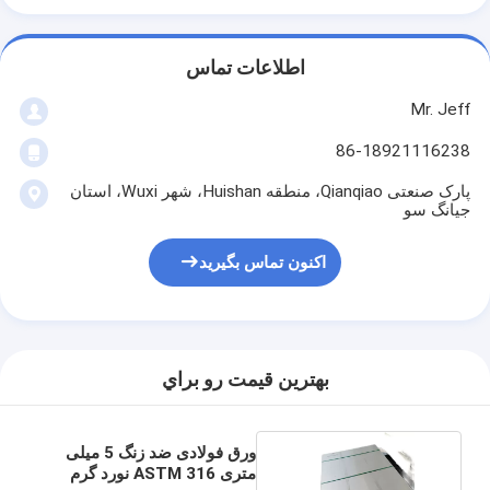
اطلاعات تماس
Mr. Jeff
86-18921116238
پارک صنعتی Qianqiao، منطقه Huishan، شهر Wuxi، استان
جیانگ سو
اکنون تماس بگیرید
بهترين قيمت رو براي
ورق فولادی ضد زنگ 5 میلی
متری 316 ASTM نورد گرم