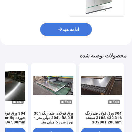
310S
ادامه هید
محصولات توصیه شده
304 ورق فولاد ضد زنگ
ورق فولادی ضد زنگ 304
304 ورق فولا
316 310S 430 صفحه
304L BA 0.5 میلی متر -
ISO9001 200mm
نورد سرد 6 میلی متر
8K BA 500mm