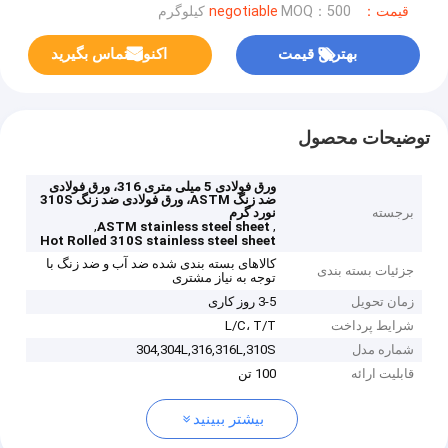
قیمت：negotiable
MOQ：500 کیلوگرم
بهترین قیمت
اکنون تماس بگیرید
توضیحات محصول
ورق فولادی 5 میلی متری 316، ورق فولادی
ضد زنگ ASTM، ورق فولادی ضد زنگ 310S
برجسته
نورد گرم
,
,
ASTM stainless steel sheet
Hot Rolled 310S stainless steel sheet
کالاهای بسته بندی شده ضد آب و ضد زنگ با
جزئیات بسته بندی
توجه به نیاز مشتری
زمان تحویل
3-5 روز کاری
شرایط پرداخت
L/C، T/T
شماره مدل
304,304L,316,316L,310S
قابلیت ارائه
100 تن
بیشتر ببینید