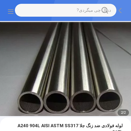
2
/
2
لوله فولادی ضد زنگ جلا A240 904L AISI ASTM SS317