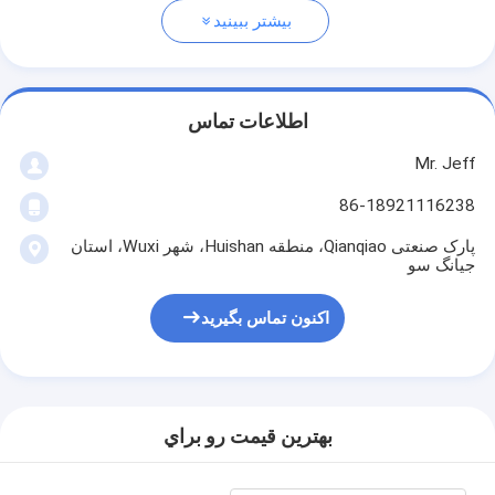
بیشتر ببینید
اطلاعات تماس
Mr. Jeff
86-18921116238
پارک صنعتی Qianqiao، منطقه Huishan، شهر Wuxi، استان
جیانگ سو
اکنون تماس بگیرید
بهترين قيمت رو براي