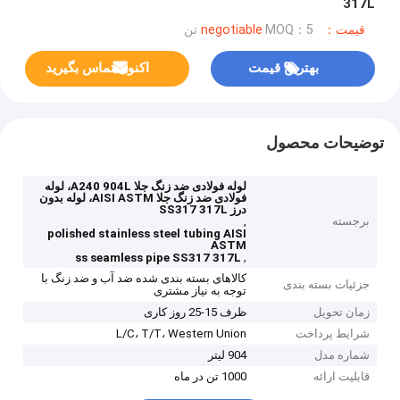
317L
قیمت：negotiable
MOQ：5 تن
بهترین قیمت
اکنون تماس بگیرید
توضیحات محصول
لوله فولادی ضد زنگ جلا A240 904L، لوله
فولادی ضد زنگ جلا AISI ASTM، لوله بدون
درز SS317 317L
برجسته
,
polished stainless steel tubing AISI
ASTM
,
ss seamless pipe SS317 317L
کالاهای بسته بندی شده ضد آب و ضد زنگ با
جزئیات بسته بندی
توجه به نیاز مشتری
زمان تحویل
ظرف 15-25 روز کاری
شرایط پرداخت
L/C، T/T، Western Union
شماره مدل
904 لیتر
قابلیت ارائه
1000 تن در ماه