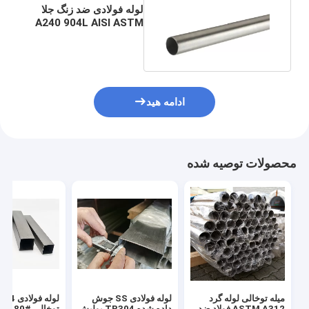
لوله فولادی ضد زنگ جلا
A240 904L AISI ASTM
SS317 317L
ادامه هید
محصولات توصیه شده
میله توخالی لوله گرد
لوله فولادی SS جوش
ASTM A312 فولاد ضد
داده شده TP304 پولیش
توخالی 180#