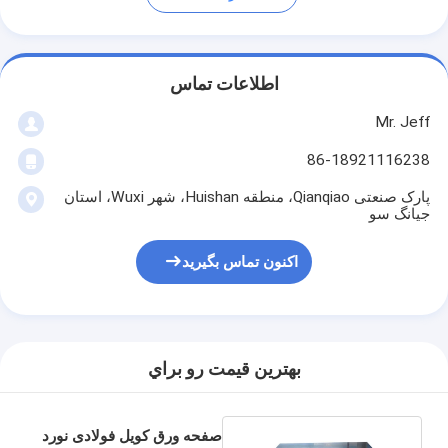
اطلاعات تماس
Mr. Jeff
86-18921116238
پارک صنعتی Qianqiao، منطقه Huishan، شهر Wuxi، استان
جیانگ سو
اکنون تماس بگیرید
بهترين قيمت رو براي
صفحه ورق کویل فولادی نورد