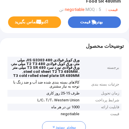
Food SR 480mm
قیمت：negotiable
MOQ：5 تن
بهترین قیمت
اکنون تماس بگیرید
توضیحات محصول
ورق کویل فولادی JIS G3303 480 میلی
متر، ورق کویل فولادی T2 T3 480 میلی متر،
برجسته
ورق فولادی نورد سرد T3 SR 480 میلی متر
,
,
steel coil sheet T2 T3 480MM
T3 cold rolled steel plate SR 480MM
کالاهای بسته بندی شده ضد آب و ضد زنگ با
جزئیات بسته بندی
توجه به نیاز مشتری
زمان تحویل
ظرف 15-25 روز کاری
شرایط پرداخت
L/C، T/T، Western Union
قابلیت ارائه
1000 تن در هر ماه
قیمت
negotiable
بیشتر ببینید