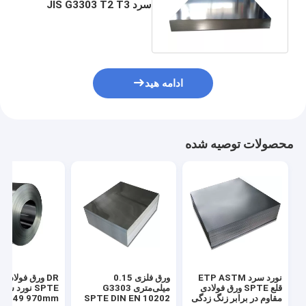
سرد JIS G3303 T2 T3
Grade Food SR 480mm
ادامه هید
محصولات توصیه شده
نورد سرد ETP ASTM
ورق فلزی 0.15
قلع SPTE ورق فولادی
میلی‌متری G3303
مقاوم در برابر زنگ زدگی
SPTE DIN EN 10202
 11949 970mm